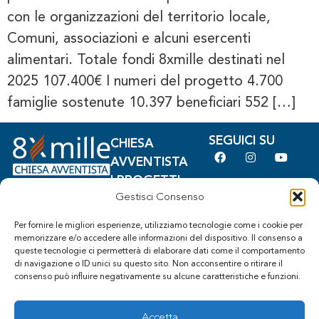
con le organizzazioni del territorio locale,
Comuni, associazioni e alcuni esercenti
alimentari. Totale fondi 8xmille destinati nel
2025 107.400€ I numeri del progetto 4.700
famiglie sostenute 10.397 beneficiari 552 […]
SEGUICI SU
CHIESA
AVVENTISTA
I PROGETTI
Sede:
Gestisci Consenso
BANDO
Lungotevere
COS'È
Michelangelo, 7
Per fornire le migliori esperienze, utilizziamo tecnologie come i cookie per
L'8xMILLE
memorizzare e/o accedere alle informazioni del dispositivo. Il consenso a
00192 – Roma
queste tecnologie ci permetterà di elaborare dati come il comportamento
RENDICONTAZIONE
(RM)
di navigazione o ID unici su questo sito. Non acconsentire o ritirare il
COME FIRMARE
CF:
consenso può influire negativamente su alcune caratteristiche e funzioni.
80421780588
segreteria@ottopermilleavventisti.it
Accetta