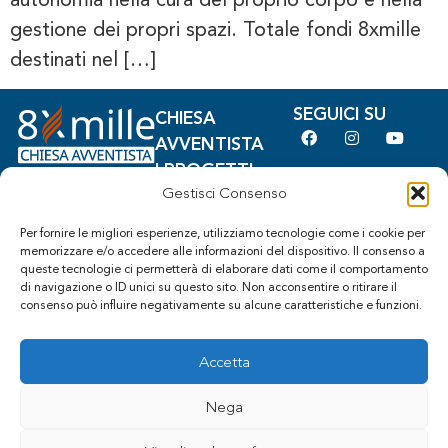
gestione dei propri spazi. Totale fondi 8xmille
destinati nel […]
SEGUICI SU
CHIESA
AVVENTISTA
I PROGETTI
Sede:
Gestisci Consenso
BANDO
Lungotevere
COS'È
Michelangelo, 7
Per fornire le migliori esperienze, utilizziamo tecnologie come i cookie per
L'8xMILLE
memorizzare e/o accedere alle informazioni del dispositivo. Il consenso a
00192 – Roma
queste tecnologie ci permetterà di elaborare dati come il comportamento
RENDICONTAZIONE
(RM)
di navigazione o ID unici su questo sito. Non acconsentire o ritirare il
COME FIRMARE
CF:
consenso può influire negativamente su alcune caratteristiche e funzioni.
80421780588
segreteria@ottopermilleavventisti.it
Accetta
Nega
by Unione
Privacy Policy
Cookie Policy
Italiana Chiese