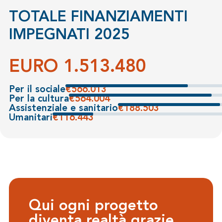
TOTALE FINANZIAMENTI
IMPEGNATI 2025
EURO 1.513.480
Per il sociale
€
593.504
Per la cultura
€
592.629
Assistenziale e sanitario
€
198.070
Umanitari
€
122.581
Qui ogni progetto
diventa realtà grazie