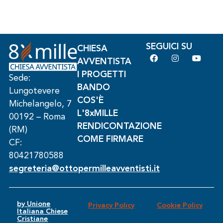
SEGUICI SU
CHIESA
AVVENTISTA
I PROGETTI
Sede:
BANDO
Lungotevere
COS'È
Michelangelo, 7
L'8xMILLE
00192 – Roma
RENDICONTAZIONE
(RM)
COME FIRMARE
CF:
80421780588
segreteria@ottopermilleavventisti.it
by Unione
Privacy Policy
Cookie Policy
Italiana Chiese
Cristiane